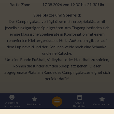
Battle Zone 17.08.2026 von 19:00 bis 21:30 Uhr
Spielplätze und Spielfeld:
Der Campingplatz verfügt über mehrere Spielplätze mit
jeweils einzigartigen Spielgeräten. Am Eingang befinden sich
einige klassische Spielgeräte in Kombination mit einem
renovierten Klettergerüst aus Holz. Außerdem gibt es auf
dem Lupineveld und der Konijnenweide noch eine Schaukel
und eine Rutsche.
Um eine Runde Fußball, Volleyball oder Handball zu spielen,
können die Kinder auf den Spielplatz gehen! Dieser
abgegrenzte Platz am Rande des Campingplatzes eignet sich
perfekt dafür!
Allgemeine
Aktuele
Einrichtungen
Veranstaltungen
Informationen
Nachrichten