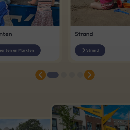
nten
Strand
enten en Markten
Strand