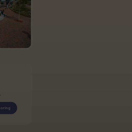
.
oring